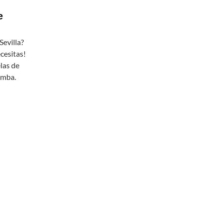
e
evilla?
cesitas!
elas de
omba.