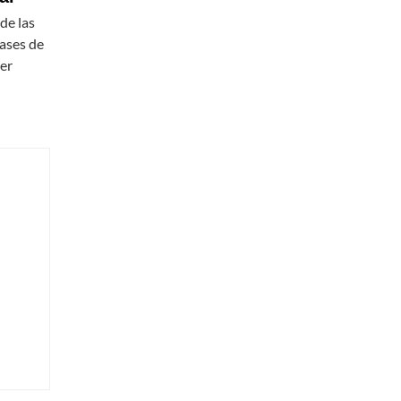
de las
lases de
eer