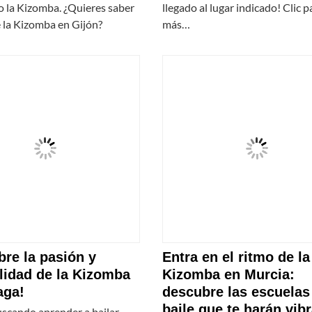
 la Kizomba. ¿Quieres saber
llegado al lugar indicado! Clic p
 la Kizomba en Gijón?
más…
re la pasión y
Entra en el ritmo de la
lidad de la Kizomba
Kizomba en Murcia:
aga!
descubre las escuelas
baile que te harán vibr
uscando aprender a bailar