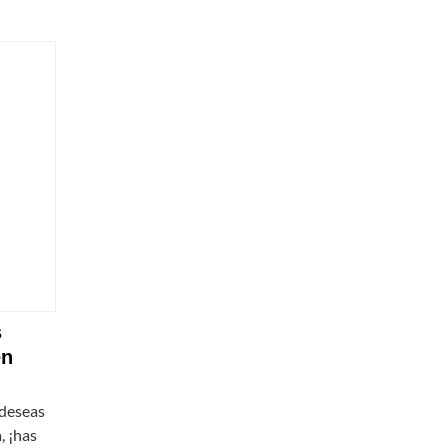
s
en
 deseas
, ¡has