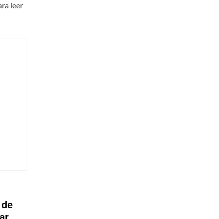
ara leer
 de
ar