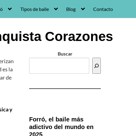
ró
Tipos de baile
Blog
Contacto
quista Corazones
Buscar
erizan
 es la
ar de
sica y
Forró, el baile más
adictivo del mundo en
2025