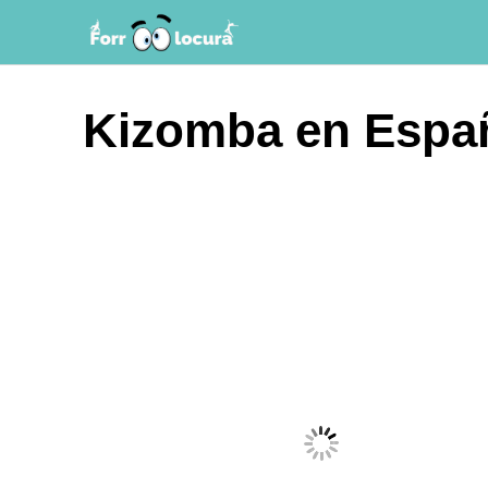
Saltar
al
contenido
Kizomba en Espa