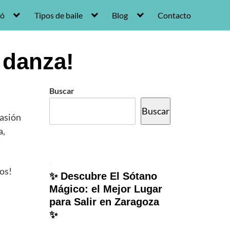
ró
Tipos de baile
Blog
Contacto
a danza!
Buscar
Buscar
pasión
a,
os!
✨ Descubre El Sótano
Mágico: el Mejor Lugar
para Salir en Zaragoza
✨