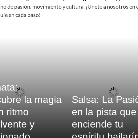
leno de pasión, movimiento y cultura. ¡Únete a nosotros en 
uíe en cada paso!
ata:
ubre la magia
Salsa: La Pasi
n ritmo
en la pista que
lvente y
enciende tu
ionado
espíritu bailarí