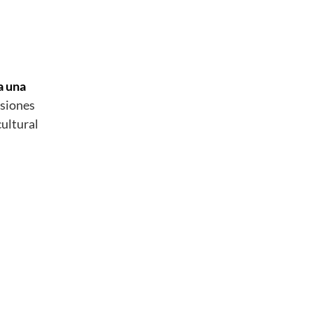
a una
esiones
cultural