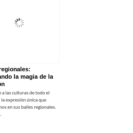
regionales:
ando la magia de la
ón
e a las culturas de todo el
 la expresión única que
os en sus bailes regionales.
…