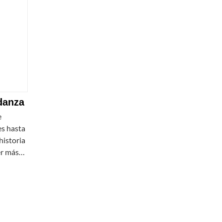
 danza
e
es hasta
 historia
eer más…