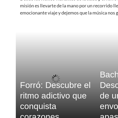
misión es llevarte de la mano por un recorrido l
emocionante viaje y dejemos que la música nos g
Bach
Forró: Descubre el
Desc
ritmo adictivo que
de u
conquista
envo
corazones
apas