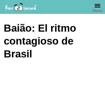
Saltar
al
Menu
contenido
Baião: El ritmo
contagioso de
Brasil