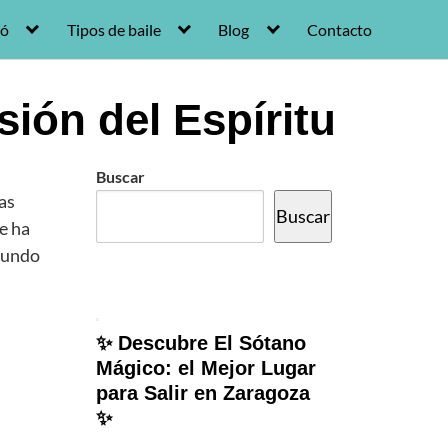
ró
Tipos de baile
Blog
Contacto
ión del Espíritu
Buscar
as
Buscar
se ha
 mundo
✨ Descubre El Sótano
Mágico: el Mejor Lugar
para Salir en Zaragoza
✨