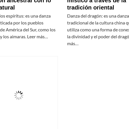
n ancestral con lo
místico a través de la
atural
tradición oriental
os espíritus: es una danza
Danza del dragón: es una danza 
cticada por los pueblos
tradicional de la cultura china 
de América del Sur, como los
utiliza como una forma de cone
y los aimaras. Leer más…
la divinidad y el poder del drag
más…