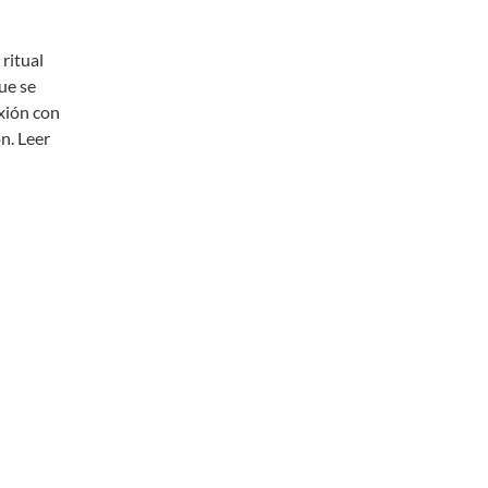
ritual
que se
xión con
ón. Leer