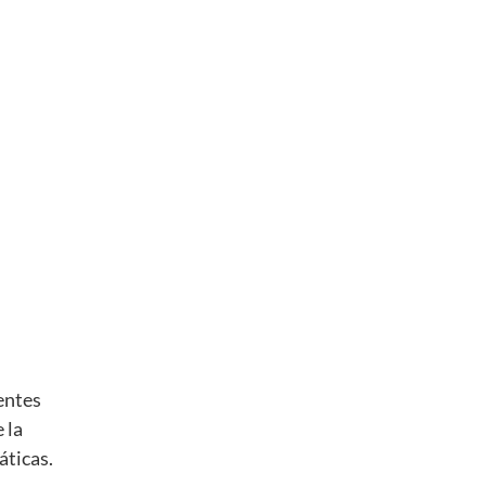
entes
 la
áticas.