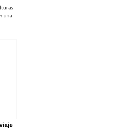
ulturas
er una
viaje