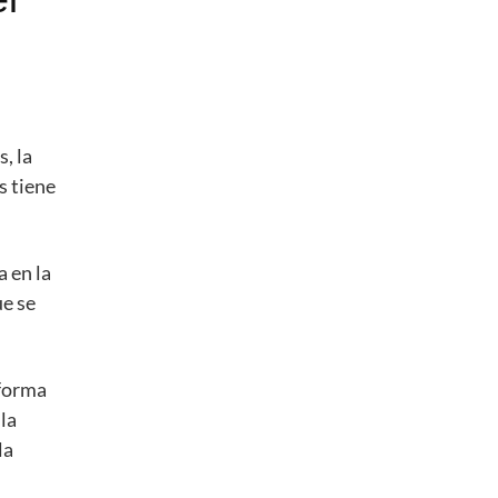
, la
s tiene
 en la
ue se
 forma
 la
la