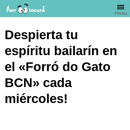
Saltar
al
Menu
contenido
Despierta tu
espíritu bailarín en
el «Forró do Gato
BCN» cada
miércoles!