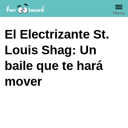
Saltar
al
Menu
contenido
El Electrizante St.
Louis Shag: Un
baile que te hará
mover