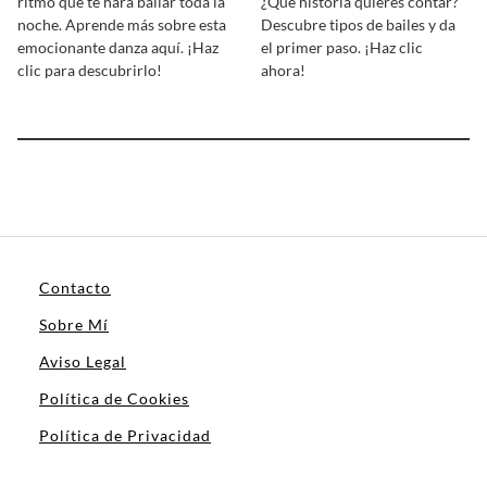
ritmo que te hará bailar toda la
¿Qué historia quieres contar?
noche. Aprende más sobre esta
Descubre tipos de bailes y da
emocionante danza aquí. ¡Haz
el primer paso. ¡Haz clic
clic para descubrirlo!
ahora!
Contacto
Sobre Mí
Aviso Legal
Política de Cookies
Política de Privacidad