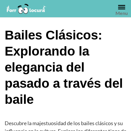
Saltar
al
Menu
contenido
Bailes Clásicos:
Explorando la
elegancia del
pasado a través del
baile
Descubre la majestuosidad de los bailes clásicos y su