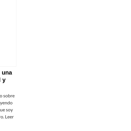
: una
 y
lo sobre
leyendo
que soy
ro. Leer