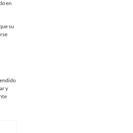
ido en
 que su
erse
cendido
ar y
nte