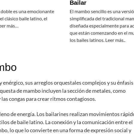
Bailar
doble es una emocionante
El mambo sencillo es una versi
l clásico baile latino, el
simplificada del tradicional ma
eer más…
diseñada especialmente para a
que están comenzando en el m
los bailes latinos. Leer más..
ambo
 enérgico, sus arreglos orquestales complejos y su énfasis 
rquesta de mambo incluyen la sección de metales, como
las congas para crear ritmos contagiosos.
leno de energía. Los bailarines realizan movimientos rápid
los de baile latino. La conexión y la comunicación entre el
bo, lo que lo convierte en una forma de expresión social y