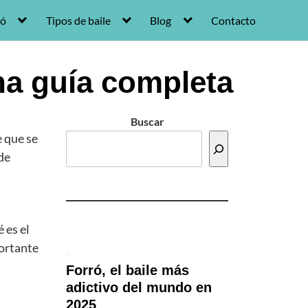
ró
Tipos de baile
Blog
Contacto
na guía completa
Buscar
e que se
de
 es el
ortante
Forró, el baile más
adictivo del mundo en
2025