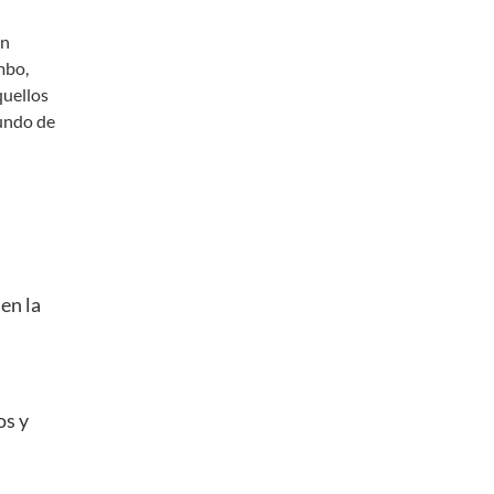
ón
mbo,
quellos
undo de
en la
os y