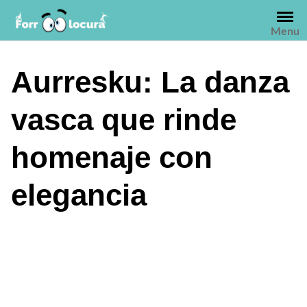
Saltar
al
Menu
contenido
Aurresku: La danza
vasca que rinde
homenaje con
elegancia