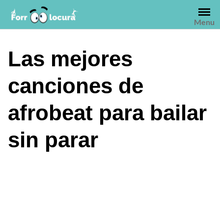
Saltar
al
Menu
contenido
Las mejores
canciones de
afrobeat para bailar
sin parar