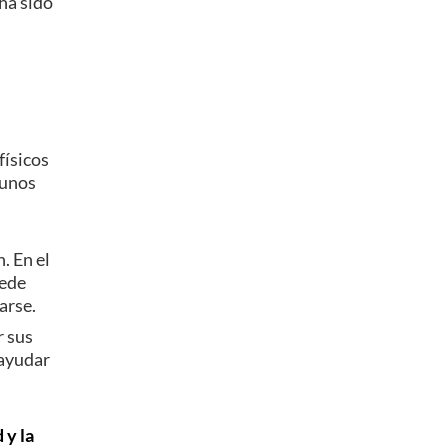
 ha sido
físicos
gunos
. En el
uede
arse.
r sus
 ayudar
 y la