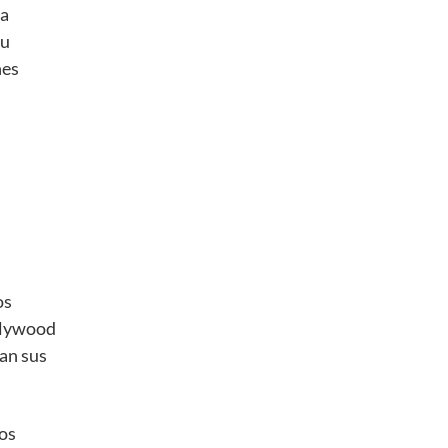
la
su
nes
os
ollywood
zan sus
Los