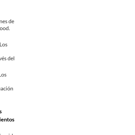
ines de
wood.
 Los
vés del
Los
uación
s
mientos