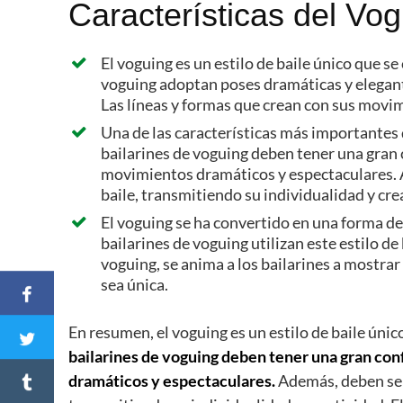
Características del Vo
El voguing es un estilo de baile único que se
voguing adoptan poses dramáticas y elegante
Las líneas y formas que crean con sus movim
Una de las características más importantes d
bailarines de voguing deben tener una gran 
movimientos dramáticos y espectaculares. A
baile, transmitiendo su individualidad y cre
El voguing se ha convertido en una forma de
bailarines de voguing utilizan este estilo de
voguing, se anima a los bailarines a mostrar
sea única.
En resumen, el voguing es un estilo de baile únic
bailarines de voguing deben tener una gran con
dramáticos y espectaculares.
Además, deben ser 