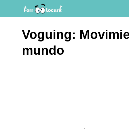
Saltar
al
contenido
Voguing: Movimien
mundo