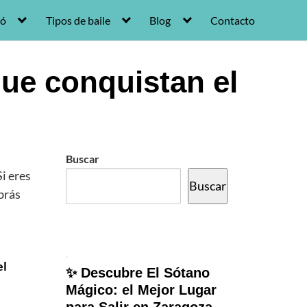
ró
Tipos de baile
Blog
Contacto
que conquistan el
Buscar
Si eres
Buscar
brás
el
✨ Descubre El Sótano
Mágico: el Mejor Lugar