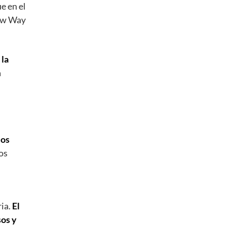
e en el
New Way
 la
a
los
os
ria.
El
sos y