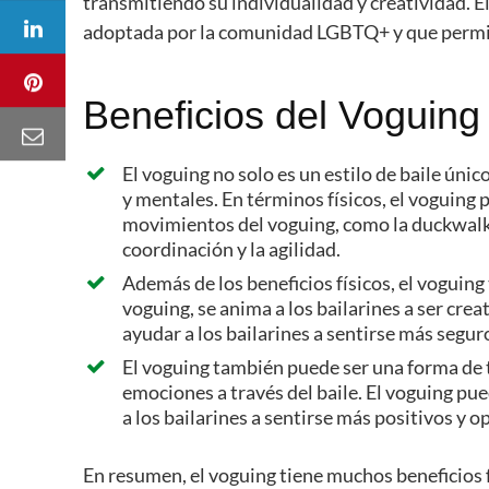
transmitiendo su individualidad y creatividad. El
adoptada por la comunidad LGBTQ+ y que permite 
Beneficios del Voguing
El voguing no solo es un estilo de baile úni
y mentales. En términos físicos, el voguing p
movimientos del voguing, como la duckwalk, 
coordinación y la agilidad.
Además de los beneficios físicos, el voguin
voguing, se anima a los bailarines a ser crea
ayudar a los bailarines a sentirse más segur
El voguing también puede ser una forma de t
emociones a través del baile. El voguing pue
a los bailarines a sentirse más positivos y o
En resumen, el voguing tiene muchos beneficios 