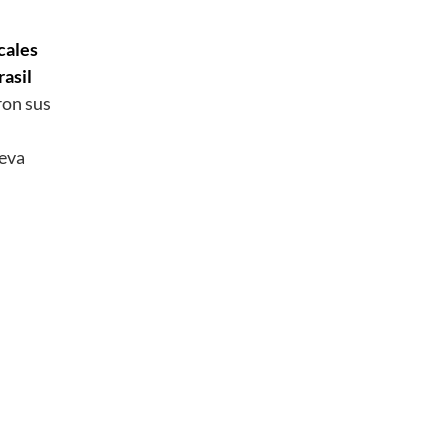
cales
rasil
ron sus
ueva