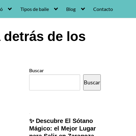
ró
Tipos de baile
Blog
Contacto
 detrás de los
Buscar
Buscar
✨ Descubre El Sótano
Mágico: el Mejor Lugar