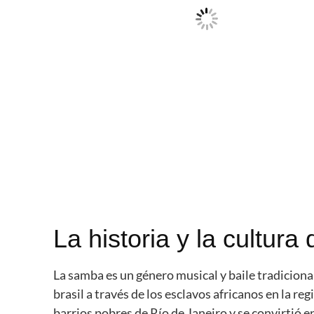
La historia y la cultur
La samba es un género musical y baile tradicional
brasil a través de los esclavos africanos en la reg
barrios pobres de Río de Janeiro y se convirtió e