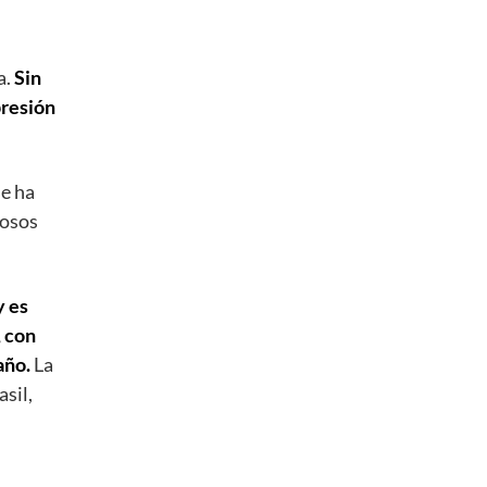
a.
Sin
presión
se ha
mosos
y es
, con
año.
La
sil,